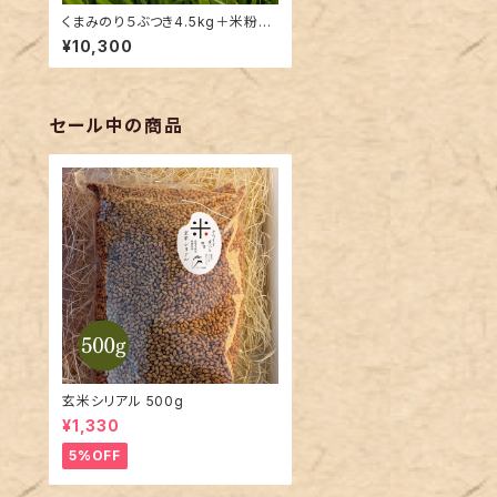
くまみのり５ぶつき4.5kg＋米粉セ
ット
¥10,300
セール中の商品
玄米シリアル 500g
¥1,330
5%OFF