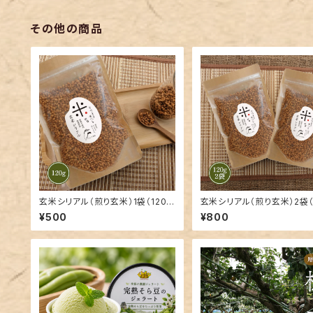
その他の商品
玄米シリアル（煎り玄米）1袋（120
玄米シリアル（煎り玄米）2袋（
g）
g）
¥500
¥800