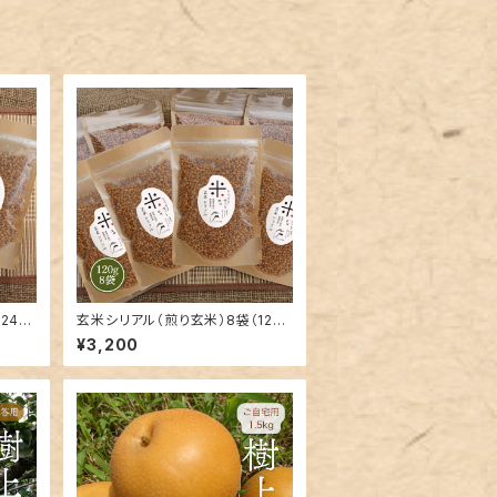
240
玄米シリアル（煎り玄米）8袋（120g
x8）
¥3,200