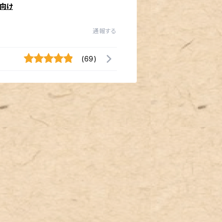
向け
通報する
(69)