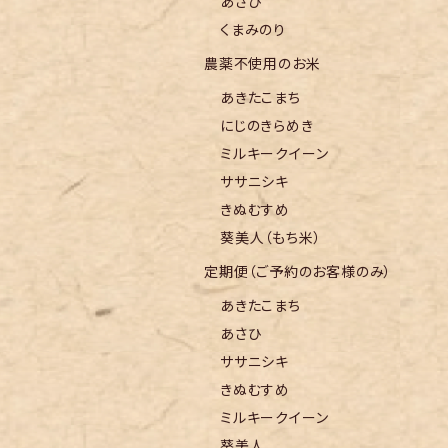
あさひ
くまみのり
農薬不使用のお米
あきたこまち
にじのきらめき
ミルキークイーン
ササニシキ
きぬむすめ
葵美人（もち米）
定期便（ご予約のお客様のみ）
あきたこまち
あさひ
ササニシキ
きぬむすめ
ミルキークイーン
葵美人