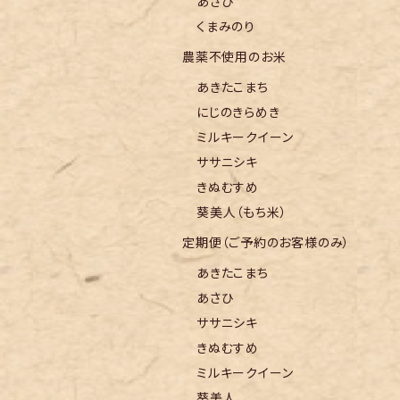
あさひ
くまみのり
農薬不使用のお米
あきたこまち
にじのきらめき
ミルキークイーン
ササニシキ
きぬむすめ
葵美人（もち米）
定期便（ご予約のお客様のみ）
あきたこまち
あさひ
ササニシキ
きぬむすめ
ミルキークイーン
葵美人